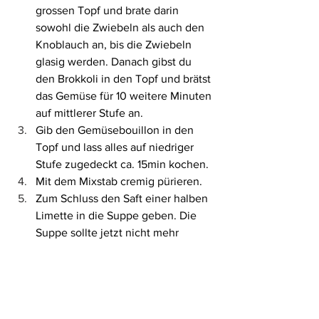
grossen Topf und brate darin 
sowohl die Zwiebeln als auch den 
Knoblauch an, bis die Zwiebeln 
glasig werden. Danach gibst du 
den Brokkoli in den Topf und brätst 
das Gemüse für 10 weitere Minuten 
auf mittlerer Stufe an.
Gib den Gemüsebouillon in den 
Topf und lass alles auf niedriger 
Stufe zugedeckt ca. 15min kochen. 
Mit dem Mixstab cremig pürieren.
Zum Schluss den Saft einer halben 
Limette in die Suppe geben. Die 
Suppe sollte jetzt nicht mehr 
kochen, da sonst das Vitamin C 
verloren geht. 
Optional: 
Für das Auge kannst du die 
Suppe am Ende mit Chiliflocken und 
gerösteten Walnüssen garnieren! 