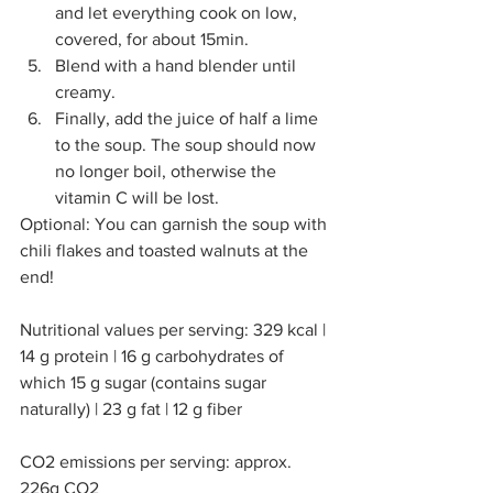
and let everything cook on low, 
covered, for about 15min. 
Blend with a hand blender until 
creamy.
Finally, add the juice of half a lime 
to the soup. The soup should now 
no longer boil, otherwise the 
vitamin C will be lost.
Optional: You can garnish the soup with 
chili flakes and toasted walnuts at the 
end! 
Nutritional values per serving: 329 kcal | 
14 g protein | 16 g carbohydrates of 
which 15 g sugar (contains sugar 
naturally) | 23 g fat | 12 g fiber
CO2 emissions per serving: approx. 
226g CO2