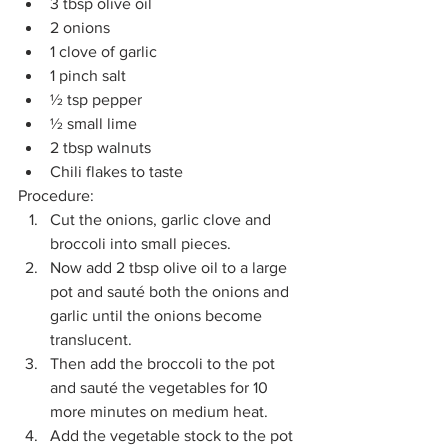
3 tbsp olive oil
2 onions 
1 clove of garlic 
1 pinch salt 
½ tsp pepper
½ small lime 
2 tbsp walnuts 
Chili flakes to taste
Procedure:
Cut the onions, garlic clove and 
broccoli into small pieces.
Now add 2 tbsp olive oil to a large 
pot and sauté both the onions and 
garlic until the onions become 
translucent. 
Then add the broccoli to the pot 
and sauté the vegetables for 10 
more minutes on medium heat.
Add the vegetable stock to the pot 