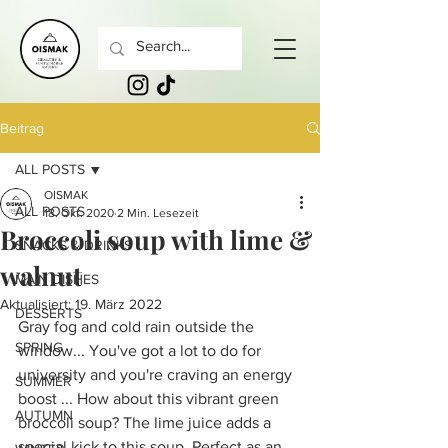
Beitrag
ALL POSTS
OISMAK
ALL POSTS
18. Okt. 2020
2 Min. Lesezeit
Broccoli soup with lime &
SNACKS & DRINKS
walnut
MAIN DISHES
Aktualisiert:
19. März 2022
DESSERTS
Gray fog and cold rain outside the 
SPRING
window... You've got a lot to do for 
university and you're craving an energy 
SUMMER
boost ... How about this vibrant green 
AUTUMN
broccoli soup? The lime juice adds a 
special kick to this soup. Perfect as an 