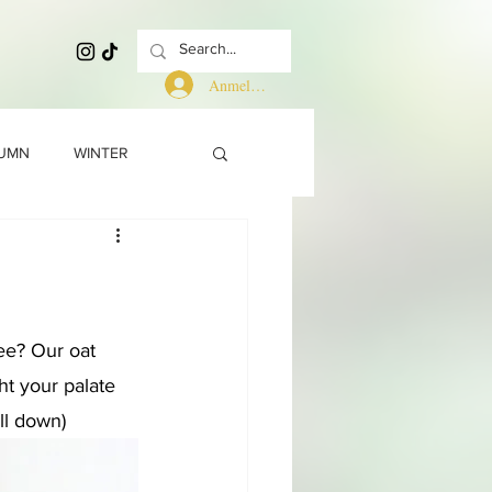
Anmelden
UMN
WINTER
ee? Our oat 
ht your palate 
ll down)