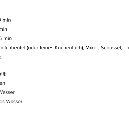
0 min
 min
45 min
milchbeutel (oder feines Küchentuch), Mixer, Schüssel, Tr
e
l): 
ken
Wasser
es Wasser