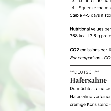
Let it rest for 10
Squeeze
 the mi
Stable 4-5 days if sto
Nutritional values
 pe
368 kcal | 3.6 g protei
CO2 emissions
 per 1
For comparison - CO
***DEUTSCH***
Hafersahne
Du möchtest eine cr
Hafersahne verfeiner
cremige Konsistenz -