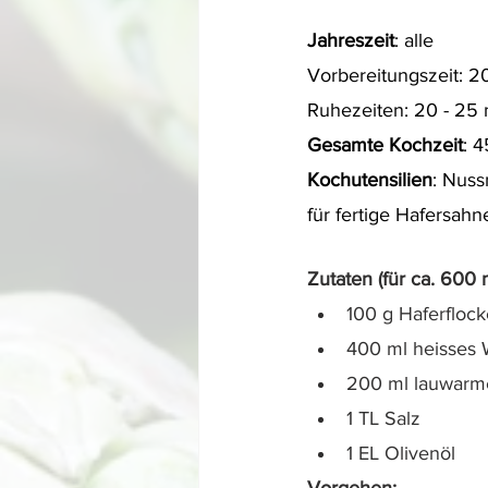
Jahreszeit
: alle
Vorbereitungszeit: 2
Ruhezeiten: 20 - 25
Gesamte Kochzeit
: 
Kochutensilien
: Nuss
für fertige Hafersahn
Zutaten (für ca. 600 m
100 g Haferfloc
400 ml heisses 
200 ml lauwarm
1 TL Salz
1 EL Olivenöl 