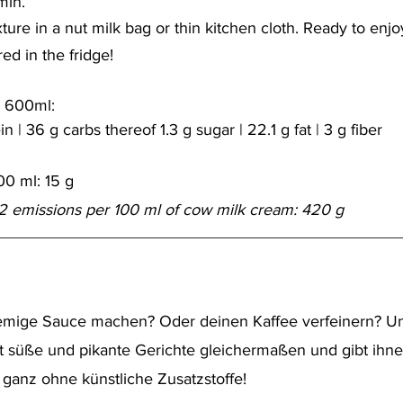
 min.
xture in a nut milk bag or thin kitchen cloth. Ready to enjo
red in the fridge!
r 600ml:
n | 36 g carbs thereof 1.3 g sugar | 22.1 g fat | 3 g fiber
00 ml: 15 g
2 emissions per 100 ml of cow milk cream: 420 g
emige Sauce machen? Oder deinen Kaffee verfeinern? U
t süße und pikante Gerichte gleichermaßen und gibt ihnen
 ganz ohne künstliche Zusatzstoffe! 