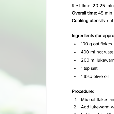
Rest time: 20-25 min
Overall time
: 45 min
Cooking utensils
: nut
Ingredients (for appr
100 g oat flakes
400 ml hot wate
200 ml lukewar
1 tsp salt
1 tbsp olive oil
Procedure:
Mix oat flakes an
Add lukewarm wat