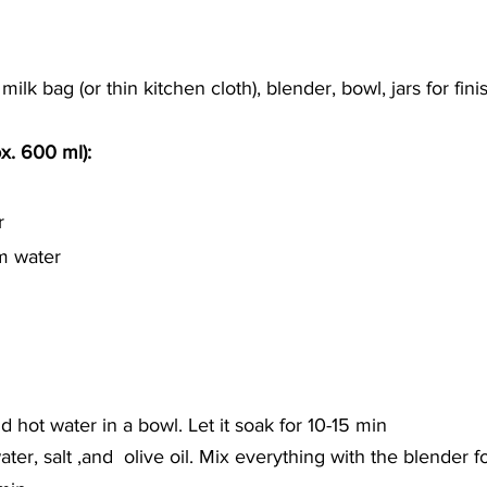
 milk bag (or thin kitchen cloth), blender, bowl, jars for fi
ox. 600 ml):
r
m water
d hot water in a bowl. Let it soak for 10-15 min
er, salt ,and  olive oil. Mix everything with the blender f