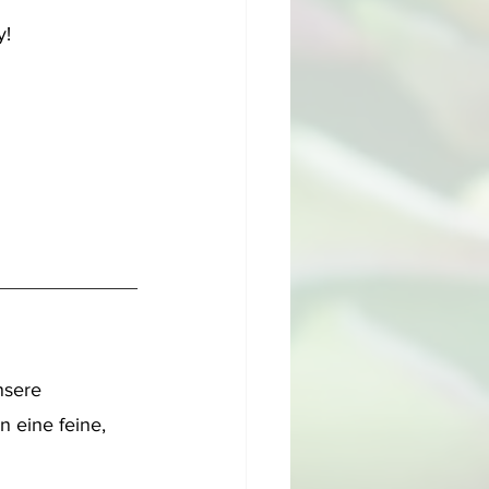
y!
nsere 
 eine feine, 