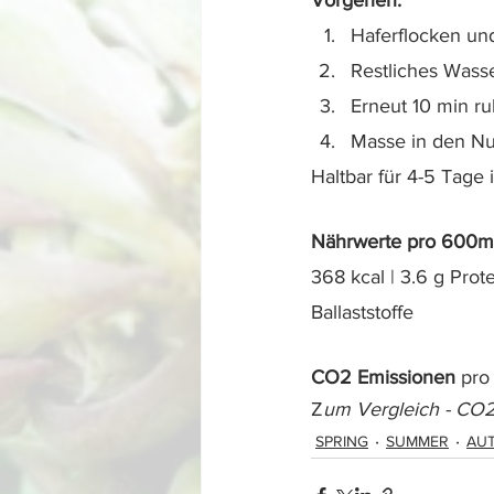
Vorgehen: 
Haferflocken und
Restliches Wasse
Erneut 10 min ru
Masse in den Nu
Haltbar für 4-5 Tage
Nährwerte pro 600m
368 kcal | 3.6 g Prot
Ballaststoffe 
CO2 Emissionen
 pro
Z
um Vergleich - CO2
SPRING
SUMMER
AU