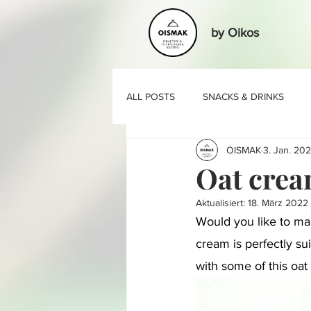
by Oikos
ALL POSTS
SNACKS & DRINKS
OISMAK
3. Jan. 202
BASIC RECIPES
Oat cre
Aktualisiert:
18. März 2022
Would you like to ma
cream is perfectly su
with some of this oat