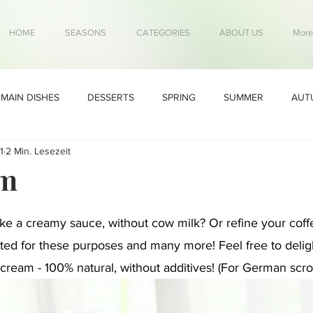
HOME
SEASONS
CATEGORIES
ABOUT US
More
MAIN DISHES
DESSERTS
SPRING
SUMMER
AUT
1
2 Min. Lesezeit
am
ke a creamy sauce, without cow milk? Or refine your coff
ited for these purposes and many more! Feel free to delig
 cream - 100% natural, without additives! (For German scro