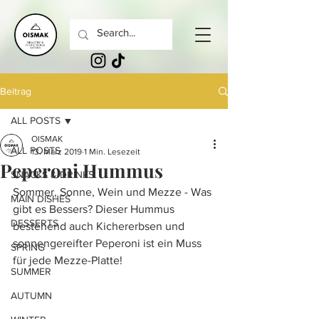
Beitrag
ALL POSTS
OISMAK
ALL POSTS
13. März 2019
1 Min. Lesezeit
Peperoni Hummus
SNACKS & DRINKS
Sommer, Sonne, Wein und Mezze - Was 
MAIN DISHES
gibt es Bessers? Dieser Hummus 
DESSERTS
bestehend auch Kichererbsen und 
sonnengereifter Peperoni ist ein Muss 
SPRING
für jede Mezze-Platte!
SUMMER
AUTUMN