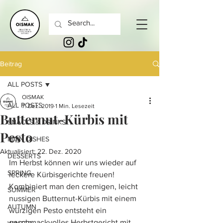
Beitrag
ALL POSTS
OISMAK
ALL POSTS
7. Dez. 2019
1 Min. Lesezeit
Butternut-Kürbis mit
SNACKS & DRINKS
Pesto
MAIN DISHES
Aktualisiert:
22. Dez. 2020
DESSERTS
Im Herbst können wir uns wieder auf 
SPRING
leckere Kürbisgerichte freuen!
Kombiniert man den cremigen, leicht 
SUMMER
nussigen Butternut-Kürbis mit einem 
AUTUMN
würzigen Pesto entsteht ein 
geschmackvolles Herbstgericht mit 