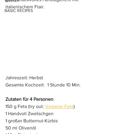
WINTER
italienischem Flair.
BASIC RECIPES
Jahreszeit: Herbst
Gesamte Kochzeit:  1 Stunde 10 Min.
Zutaten für 4 Personen
:
150 g Feta (try out: 
Veganer Feta
)
1 Handvoll Zwetschgen 
1 großer Butternut-Kürbis 
50 ml Olivenöl 