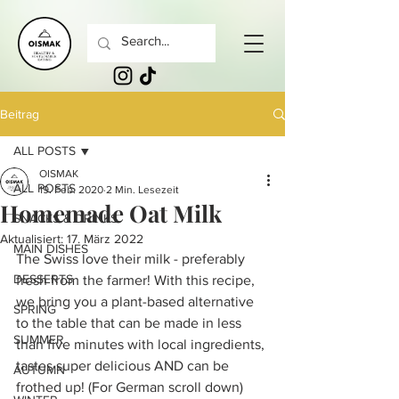
Beitrag
ALL POSTS
OISMAK
ALL POSTS
19. Feb. 2020
2 Min. Lesezeit
Homemade Oat Milk
SNACKS & DRINKS
Aktualisiert:
17. März 2022
MAIN DISHES
The Swiss love their milk - preferably 
DESSERTS
fresh from the farmer! With this recipe, 
we bring you a plant-based alternative 
SPRING
to the table that can be made in less 
SUMMER
than five minutes with local ingredients, 
tastes super delicious AND can be 
AUTUMN
frothed up! (For German scroll down)