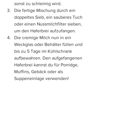
sonst zu schleimig wird.
Die fertige Mischung durch ein 
doppeltes Sieb, ein sauberes Tuch 
oder einen Nussmilchfilter sieben, 
um den Haferbrei aufzufangen.
Die cremige Milch nun in ein 
Weckglas oder Behälter füllen und 
bis zu 5 Tage im Kühlschrank 
aufbewahren. Den aufgefangenen 
Haferbrei kannst du für Porridge, 
Muffins, Gebäck oder als 
Suppeneinlage verwenden!
Tipp
: Mit leckerem, selbstgemachtem 
Granola
 servieren!
Nährwerte 1 Flasche
304 kcal | 19 g Protein | 68 g of 
Kohlenhydrate | 12 g Fet