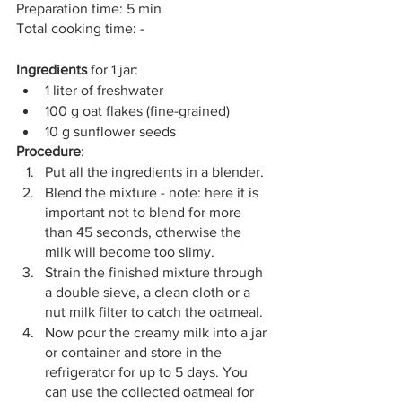
Preparation time: 5 min
Total cooking time: -
Ingredients
 for 1 jar:
1 liter of freshwater
100 g oat flakes (fine-grained)
10 g sunflower seeds
Procedure
:
Put all the ingredients in a blender.
Blend the mixture - note: here it is 
important not to blend for more 
than 45 seconds, otherwise the 
milk will become too slimy.
Strain the finished mixture through 
a double sieve, a clean cloth or a 
nut milk filter to catch the oatmeal.
Now pour the creamy milk into a jar 
or container and store in the 
refrigerator for up to 5 days. You 
can use the collected oatmeal for 