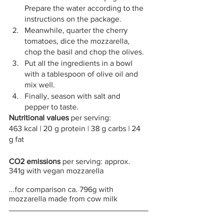
Prepare the water according to the 
instructions on the package. 
Meanwhile, quarter the cherry 
tomatoes, dice the mozzarella, 
chop the basil and chop the olives. 
Put all the ingredients in a bowl 
with a tablespoon of olive oil and 
mix well.
Finally, season with salt and 
pepper to taste. 
Nutritional values 
per serving:
463 kcal | 20 g protein | 38 g carbs | 24 
g fat
CO2 emissions
 per serving: approx. 
341g with vegan mozzarella
...for comparison ca. 796g with 
mozzarella made from cow milk