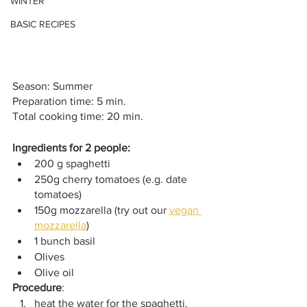
WINTER
BASIC RECIPES
Season: Summer
Preparation time: 5 min. 
Total cooking time: 20 min. 
Ingredients for 2 people: 
200 g spaghetti 
250g cherry tomatoes (e.g. date 
tomatoes)
150g mozzarella (try out our 
vegan 
mozzarella
)
1 bunch basil 
Olives 
Olive oil
Procedure
: 
heat the water for the spaghetti. 