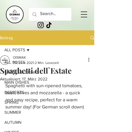
Beitrag
ALL POSTS
OISMAK
ALL POSTS
23. Juni 2021
2 Min. Lesezeit
Spaghetti dell`Estate
SNACKS & DRINKS
Aktualisiert:
17. März 2022
MAIN DISHES
Spaghetti with sun-ripened tomatoes, 
DESSERTS
basil, olives and mozzarella - a quick 
and easy recipe, perfect for a warm 
SPRING
summer day! (For German scroll down)
SUMMER
AUTUMN